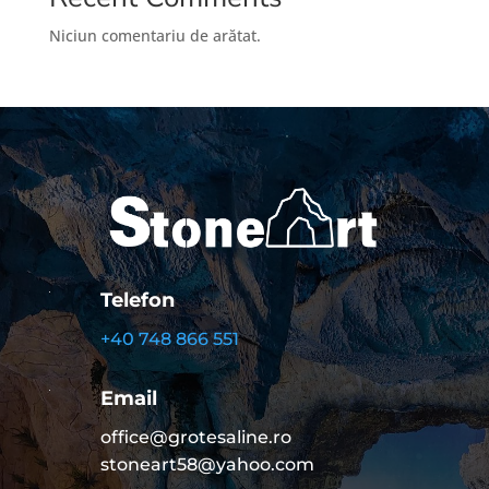
Niciun comentariu de arătat.
Telefon
+40 748 866 551
Email
office@grotesaline.ro
stoneart58@yahoo.com