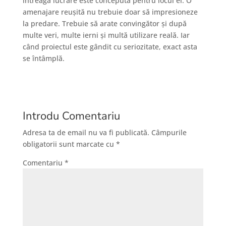
întreaga lucrare este concepută pentru locul ei. O
amenajare reușită nu trebuie doar să impresioneze
la predare. Trebuie să arate convingător și după
multe veri, multe ierni și multă utilizare reală. Iar
când proiectul este gândit cu seriozitate, exact asta
se întâmplă.
Introdu Comentariu
Adresa ta de email nu va fi publicată.
Câmpurile
obligatorii sunt marcate cu
*
Comentariu
*