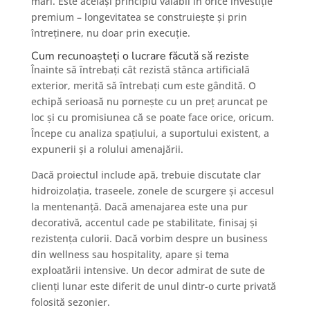
mari. Este același principiu valabil în orice investiție
premium – longevitatea se construiește și prin
întreținere, nu doar prin execuție.
Cum recunoașteți o lucrare făcută să reziste
Înainte să întrebați cât rezistă stânca artificială
exterior, merită să întrebați cum este gândită. O
echipă serioasă nu pornește cu un preț aruncat pe
loc și cu promisiunea că se poate face orice, oricum.
Începe cu analiza spațiului, a suportului existent, a
expunerii și a rolului amenajării.
Dacă proiectul include apă, trebuie discutate clar
hidroizolația, traseele, zonele de scurgere și accesul
la mentenanță. Dacă amenajarea este una pur
decorativă, accentul cade pe stabilitate, finisaj și
rezistența culorii. Dacă vorbim despre un business
din wellness sau hospitality, apare și tema
exploatării intensive. Un decor admirat de sute de
clienți lunar este diferit de unul dintr-o curte privată
folosită sezonier.