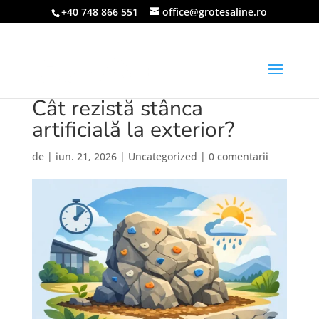
+40 748 866 551
office@grotesaline.ro
Cât rezistă stânca
artificială la exterior?
de
|
iun. 21, 2026
|
Uncategorized
|
0 comentarii