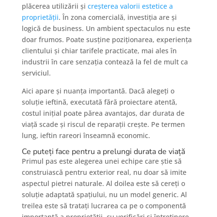
plăcerea utilizării și
creșterea valorii estetice a
proprietății
. În zona comercială, investiția are și
logică de business. Un ambient spectaculos nu este
doar frumos. Poate susține poziționarea, experiența
clientului și chiar tarifele practicate, mai ales în
industrii în care senzația contează la fel de mult ca
serviciul.
Aici apare și nuanța importantă. Dacă alegeți o
soluție ieftină, executată fără proiectare atentă,
costul inițial poate părea avantajos, dar durata de
viață scade și riscul de reparații crește. Pe termen
lung, ieftin rareori înseamnă economic.
Ce puteți face pentru a prelungi durata de viață
Primul pas este alegerea unei echipe care știe să
construiască pentru exterior real, nu doar să imite
aspectul pietrei naturale. Al doilea este să cereți o
soluție adaptată spațiului, nu un model generic. Al
treilea este să tratați lucrarea ca pe o componentă
importantă a proprietății, cu verificări și întreținere