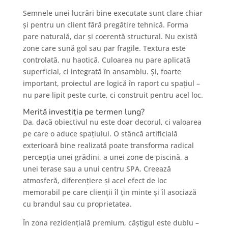
Semnele unei lucrări bine executate sunt clare chiar
și pentru un client fără pregătire tehnică. Forma
pare naturală, dar și coerentă structural. Nu există
zone care sună gol sau par fragile. Textura este
controlată, nu haotică. Culoarea nu pare aplicată
superficial, ci integrată în ansamblu. Și, foarte
important, proiectul are logică în raport cu spațiul –
nu pare lipit peste curte, ci construit pentru acel loc.
Merită investiția pe termen lung?
Da, dacă obiectivul nu este doar decorul, ci valoarea
pe care o aduce spațiului. O stâncă artificială
exterioară bine realizată poate transforma radical
percepția unei grădini, a unei zone de piscină, a
unei terase sau a unui centru SPA. Creează
atmosferă, diferențiere și acel efect de loc
memorabil pe care clienții îl țin minte și îl asociază
cu brandul sau cu proprietatea.
În zona rezidențială premium, câștigul este dublu –