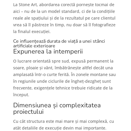
La Stone Art, abordarea corectă pornește tocmai de
aici – nu de la un model standard, ci de la condițiile
reale ale spațiului și de la rezultatul pe care clientul
vrea să îl păstreze în timp, nu doar să îl fotografieze
la finalul execuției.
Ce influențează durata de viață a unei stânci
artificiale exterioare
Expunerea la intemperii
O lucrare orientată spre sud, expusă permanent la
soare, ploaie și vânt, îmbătrânește altfel decât una
amplasată într-o curte ferită. În zonele montane sau
în regiunile unde ciclurile de îngheț-dezgheț sunt
frecvente, exigențele tehnice trebuie ridicate de la
început.
Dimensiunea și complexitatea
proiectului
Cu cât structura este mai mare și mai complexă, cu
atât detaliile de execuție devin mai importante.