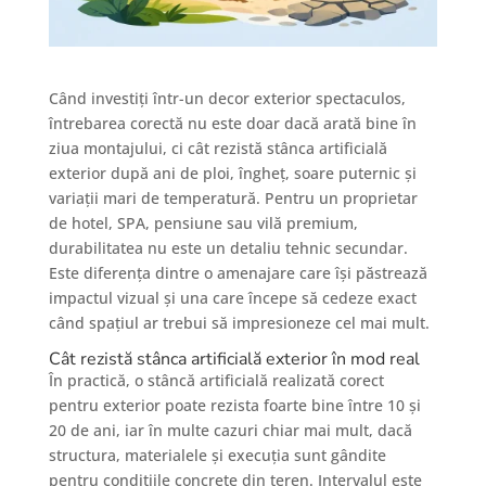
Când investiți într-un decor exterior spectaculos,
întrebarea corectă nu este doar dacă arată bine în
ziua montajului, ci cât rezistă stânca artificială
exterior după ani de ploi, îngheț, soare puternic și
variații mari de temperatură. Pentru un proprietar
de hotel, SPA, pensiune sau vilă premium,
durabilitatea nu este un detaliu tehnic secundar.
Este diferența dintre o amenajare care își păstrează
impactul vizual și una care începe să cedeze exact
când spațiul ar trebui să impresioneze cel mai mult.
Cât rezistă stânca artificială exterior în mod real
În practică, o stâncă artificială realizată corect
pentru exterior poate rezista foarte bine între 10 și
20 de ani, iar în multe cazuri chiar mai mult, dacă
structura, materialele și execuția sunt gândite
pentru condițiile concrete din teren. Intervalul este