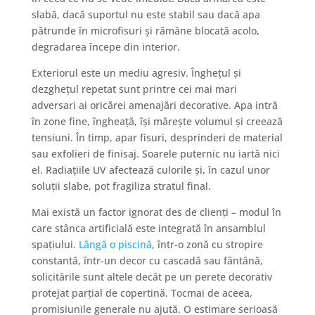
slabă, dacă suportul nu este stabil sau dacă apa
pătrunde în microfisuri și rămâne blocată acolo,
degradarea începe din interior.
Exteriorul este un mediu agresiv. Înghețul și
dezghețul repetat sunt printre cei mai mari
adversari ai oricărei amenajări decorative. Apa intră
în zone fine, îngheață, își mărește volumul și creează
tensiuni. În timp, apar fisuri, desprinderi de material
sau exfolieri de finisaj. Soarele puternic nu iartă nici
el. Radiațiile UV afectează culorile și, în cazul unor
soluții slabe, pot fragiliza stratul final.
Mai există un factor ignorat des de clienți – modul în
care stânca artificială este integrată în ansamblul
spațiului.
Lângă o piscină
, într-o zonă cu stropire
constantă, într-un decor cu cascadă sau fântână,
solicitările sunt altele decât pe un perete decorativ
protejat parțial de copertină. Tocmai de aceea,
promisiunile generale nu ajută. O estimare serioasă