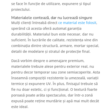
se face în funcție de utilizare, expunere și tipul
proiectului.
Materialele contează, dar nu lucrează singure
Mulți clienți întreabă direct
ce material este folosit
,
sperând că acesta oferă automat garanția
durabilității. Materialul bun este necesar, dar nu
suficient. În lucrările de calitate, rezistența vine din
combinația dintre structură, armare, mortar special,
detalii de modelare și stratul de protecție final.
Dacă vorbim despre o amenajare premium,
materialele trebuie alese pentru exterior real, nu
pentru decor temporar sau zone semiacoperite. Asta
înseamnă compoziții rezistente la umezeală, variații
termice și expunere UV. În plus, finisajul trebuie să
fie nu doar estetic, ci și funcțional. O textură foarte
poroasă poate arăta spectaculos, dar într-o zonă
expusă poate reține murdărie și apă mai mult decât
este ideal.