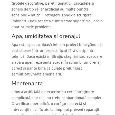
Grotele decorative, pereții tematici, cascadele și
zonele de tip relief artificial au multe puncte
sensibile – muchii, retrageri, zone de scurgere,
îmbinări. Dacă acestea sunt tratate superficial, acolo
apar primele probleme.
Apa, umiditatea și drenajul
Apa este spectaculoasă într-un proiect bine gândit și
costisitoare într-un proiect făcut fără disciplină
tehnică. Dacă există infiltrații, stagnări sau evacuare
slabă a apei, rezistența scade. În schimb, un drenaj
corect și pante bine calculate prelungesc
semnificativ viața amenajării.
Mentenanța
Stânca artificială de exterior nu cere întreținere
complicată, dar nici nu trebuie abandonată complet.
O verificare periodică, o curățare corectă și
intervenții mici făcute la timp pot preveni reparații