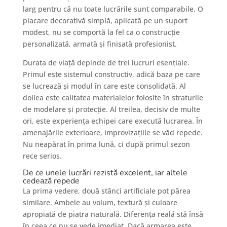
larg pentru că nu toate lucrările sunt comparabile. O
placare decorativă simplă, aplicată pe un suport
modest, nu se comportă la fel ca o construcție
personalizată, armată și finisată profesionist.
Durata de viață depinde de trei lucruri esențiale.
Primul este sistemul constructiv, adică baza pe care
se lucrează și modul în care este consolidată. Al
doilea este calitatea materialelor folosite în straturile
de modelare și protecție. Al treilea, decisiv de multe
ori, este experiența echipei care execută lucrarea. În
amenajările exterioare, improvizațiile se văd repede.
Nu neapărat în prima lună, ci după primul sezon
rece serios.
De ce unele lucrări rezistă excelent, iar altele
cedează repede
La prima vedere, două stânci artificiale pot părea
similare. Ambele au volum, textură și culoare
apropiată de piatra naturală. Diferența reală stă însă
în ceea ce nu se vede imediat. Dacă armarea este