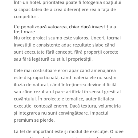
Într-un hotel, prioritatea poate fi fotogenia spațiului
și capacitatea de a crea diferențiere reală față de
competitori.
Ce penalizează valoarea, chiar dacă investiția a
fost mare
Nu orice proiect scump este valoros. Uneori, tocmai
investițiile consistente aduc rezultate slabe când
sunt executate fără concept, fără proporții corecte
sau fără legătură cu stilul proprietății.
Cele mai costisitoare erori apar când amenajarea
este disproporționată, când materialele nu susțin
iluzia de natural, când întreținerea devine dificilă
sau când rezultatul pare artificial în sensul greșit al
cuvântului. În proiectele tematice, autenticitatea
execuției contează enorm. Dacă textura, volumetria
și integrarea nu sunt convingătoare, impactul
premium se pierde.
La fel de important este și modul de execuție. O idee