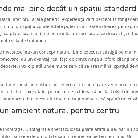
nde mai bine decât un spațiu standard
 Dacă interiorul arată generic, experiența va fi percepută tot generi
 schimb, un spațiu cu identitate puternică crește valoarea perceput
să plătească mai bine pentru locuri care arată exclusivist și îi fac
simplă sală de tratament.
re investesc într-un concept natural bine executat câștigă pe mai m
omovare, au un avantaj real față de concurență și oferă clienților 
departe. Într-o piață unde multe servicii se aseamănă, spațiul dev
ul bine construit susține încrederea. Un client care vede un centr
detalii atent executate, pornește de la ideea că același nivel de ate
mite standardul business-ului înainte ca personalul să spună un cuvâ
 un ambient natural pentru centru
de inspirație. O fotografie spectaculoasă poate arăta bine, dar nu 
enților, sursele de umiditate sau întreținerea pe termen lung. Un