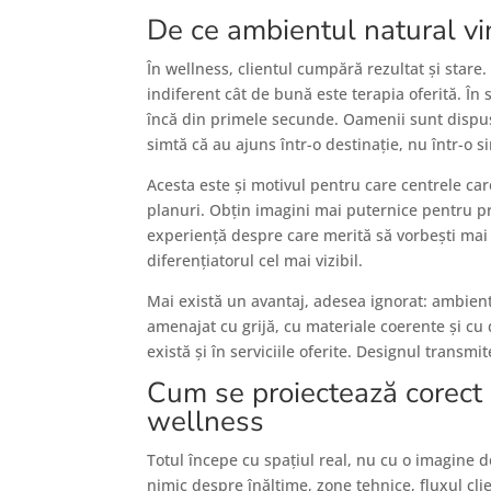
De ce ambientul natural vi
În wellness, clientul cumpără rezultat și stare.
indiferent cât de bună este terapia oferită. În
încă din primele secunde. Oamenii sunt dispuși 
simtă că au ajuns într-o destinație, nu într-o 
Acesta este și motivul pentru care centrele ca
planuri. Obțin imagini mai puternice pentru pr
experiență despre care merită să vorbești mai 
diferențiatorul cel mai vizibil.
Mai există un avantaj, adesea ignorat: ambient
amenajat cu grijă, cu materiale coerente și cu 
există și în serviciile oferite. Designul trans
Cum se proiectează corect
wellness
Totul începe cu spațiul real, nu cu o imagine 
nimic despre înălțime, zone tehnice, fluxul cli