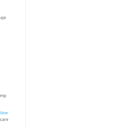
saje
s
timp
aline
 care