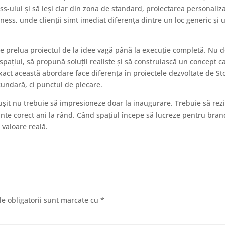
s-ului și să ieși clar din zona de standard, proiectarea personaliz
lness, unde clienții simt imediat diferența dintre un loc generic și 
te prelua proiectul de la idee vagă până la execuție completă. Nu 
 spațiul, să propună soluții realiste și să construiască un concept c
Exact această abordare face diferența în proiectele dezvoltate de S
undară, ci punctul de plecare.
șit nu trebuie să impresioneze doar la inaugurare. Trebuie să rezi
zinte corect ani la rând. Când spațiul începe să lucreze pentru bran
 valoare reală.
e obligatorii sunt marcate cu
*