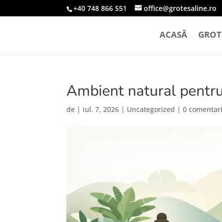
+40 748 866 551
office@grotesaline.ro
ACASĂ
GROTE
Ambient natural pentru
de
|
iul. 7, 2026
|
Uncategorized
|
0 comentari