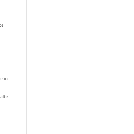
os
e în
 alte