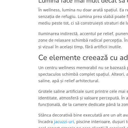
Lumina face mai mult decât să 
În wellness, lumina nu doar arată spațiul. Ea 
senzația de refugiu. Lumina prea slabă poate fa
mediu peste tot, ci să construiești straturi de 
Iluminarea indirectă, accentul pe relief, punere
zone de relaxare schimbă radical percepția. În
și vizual în același timp, fără artificii inutile.
Ce elemente creează cu ade
Un centru wellness memorabil nu se bazează pe
spectaculos schimbă complet spațiul. Alteori, 
saline, apă și relief arhitectural.
Grotele saline artificiale sunt printre cele mai
identitate, atmosferă și valoare percepută. În a
funcțională, de la camere dedicate până la zon
Stânca decorativă bine executată are un alt ava
încadra
jacuzzi-uri
, piscine interioare, dușuri