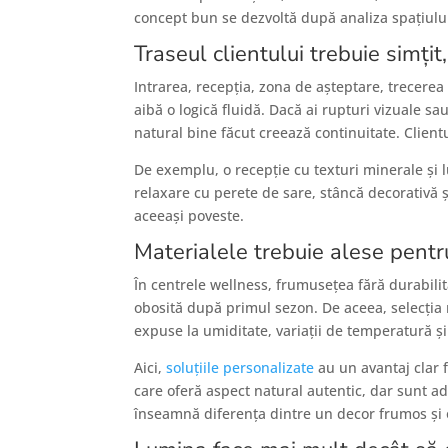
concept bun se dezvoltă după analiza spațiului, 
Traseul clientului trebuie simți
Intrarea, recepția, zona de așteptare, trecerea 
aibă o logică fluidă. Dacă ai rupturi vizuale 
natural bine făcut creează continuitate. Clientul
De exemplu, o recepție cu texturi minerale și 
relaxare cu perete de sare, stâncă decorativă ș
aceeași poveste.
Materialele trebuie alese pentru
În centrele wellness, frumusețea fără durabili
obosită după primul sezon. De aceea, selecția m
expuse la umiditate, variații de temperatură și 
Aici,
soluțiile personalizate
au un avantaj clar 
care oferă aspect natural autentic, dar sunt ad
înseamnă diferența dintre un decor frumos și o 