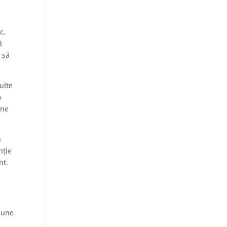
c,
ă
 să
ulte
o
ine
u
nție
nt.
spune