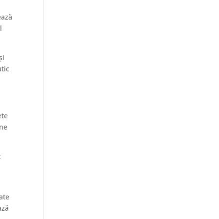
ează
l
și
tic
ete
one
t
ate
ază