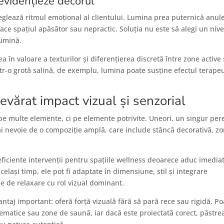
evidențieze decorul
reglează ritmul emoțional al clientului. Lumina prea puternică anul
ce spațiul apăsător sau nepractic. Soluția nu este să alegi un nive
lumină.
a în valoare a texturilor și diferențierea discretă între zone active 
tr-o grotă salină, de exemplu, lumina poate susține efectul terapeu
vărat impact vizual și senzorial
 multe elemente, ci pe elemente potrivite. Uneori, un singur per
ai nevoie de o compoziție amplă, care include stâncă decorativă, z
 eficiente intervenții pentru spațiile wellness deoarece aduc imedia
celași timp, ele pot fi adaptate în dimensiune, stil și integrare
e de relaxare cu rol vizual dominant.
ntaj important: oferă forță vizuală fără să pară rece sau rigidă. Po
 tematice sau zone de saună, iar dacă este proiectată corect, păstre