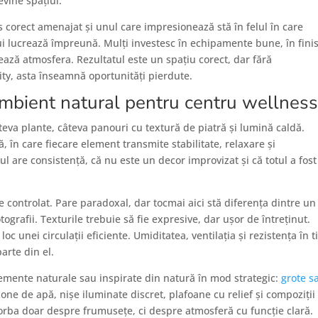
vine spațiul.
s corect amenajat și unul care impresionează stă în felul în care
lui lucrează împreună. Mulți investesc în echipamente bune, în fini
tează atmosfera. Rezultatul este un spațiu corect, dar fără
ity, asta înseamnă oportunități pierdute.
ambient natural pentru centru wellnes
va plante, câteva panouri cu textură de piatră și lumină caldă.
 în care fiecare element transmite stabilitate, relaxare și
iul are consistență, că nu este un decor improvizat și că totul a fost
ie controlat. Pare paradoxal, dar tocmai aici stă diferența dintre un
tografii. Texturile trebuie să fie expresive, dar ușor de întreținut.
oc unei circulații eficiente. Umiditatea, ventilația și rezistența în 
arte din el.
lemente naturale sau inspirate din natură în mod strategic:
grote s
zone de apă, nișe iluminate discret, plafoane cu relief și compoziții
orba doar despre frumusețe, ci despre atmosferă cu funcție clară.