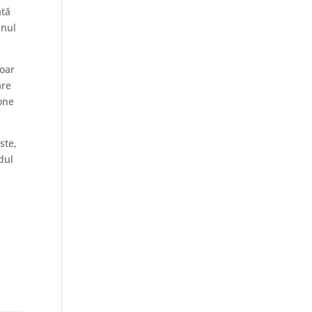
ată
unul
doar
are
tone
ste,
dul