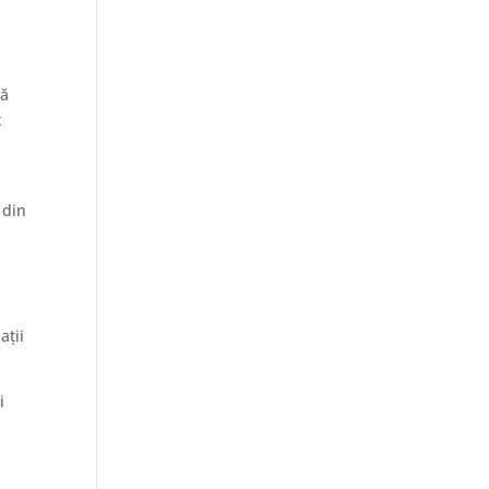
să
t
 din
ații
i
a