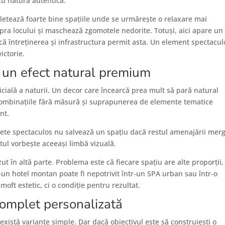
 cu natura autentică.
letează foarte bine spațiile unde se urmărește o relaxare mai
pra locului și maschează zgomotele nedorite. Totuși, aici apare un
că întreținerea și infrastructura permit asta. Un element spectacul
ictorie.
i un efect natural premium
ială a naturii. Un decor care încearcă prea mult să pară natural
, combinațiile fără măsură și suprapunerea de elemente tematice
nt.
rete spectaculos nu salvează un spațiu dacă restul amenajării merg
otul vorbește aceeași limbă vizuală.
t în altă parte. Problema este că fiecare spațiu are alte proporții,
r-un hotel montan poate fi nepotrivit într-un SPA urban sau într-o
oft estetic, ci o condiție pentru rezultat.
omplet personalizată
există variante simple. Dar dacă obiectivul este să construiești o