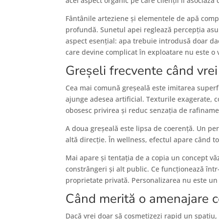
acel aspect organic pe care clienții îl asociază
Fântânile arteziene și elementele de apă comp
profundă. Sunetul apei reglează percepția asu
aspect esențial: apa trebuie introdusă doar da
care devine complicat în exploatare nu este o v
Greșeli frecvente când vre
Cea mai comună greșeală este imitarea superfic
ajunge adesea artificial. Texturile exagerate
obosesc privirea și reduc senzația de rafiname
A doua greșeală este lipsa de coerență. Un pe
altă direcție. În wellness, efectul apare când t
Mai apare și tentația de a copia un concept văzu
constrângeri și alt public. Ce funcționează înt
proprietate privată. Personalizarea nu este un m
Când merită o amenajare c
Dacă vrei doar să cosmetizezi rapid un spațiu, 