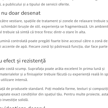
a publicului și a tipului de servicii oferite.
t, nu doar desenat
către vestiare, spațiile de tratament și zonele de relaxare trebuie 
sau schimbări bruște de stil, experiența se fragmentează. Un ambien
 trebuie să simtă că trece firesc dintr-o stare în alta.
lumină controlată poate pregăti foarte bine accesul către o zonă de
i accente de apă. Fiecare zonă își păstrează funcția, dar face parte
 efect și rezistență
tate costă scump. Suprafața poate arăta excelent în prima lună și
aterialelor și a finisajelor trebuie făcută cu experiență reală în sp
utilizare intensă.
față de produsele standard. Poți modela forme, texturi și compoziți
aptate exact condițiilor din spațiul tău. Pentru multe proiecte, ast
investiție solidă.