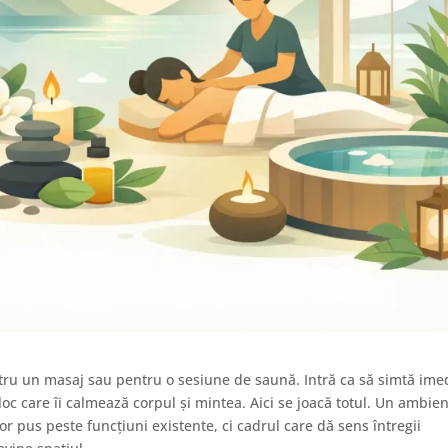
ntru un masaj sau pentru o sesiune de saună. Intră ca să simtă ime
n loc care îi calmează corpul și mintea. Aici se joacă totul. Un ambie
r pus peste funcțiuni existente, ci cadrul care dă sens întregii