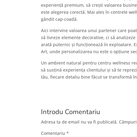
experiență premium, să crești valoarea busines
este alegerea corectă. Mai ales în centrele wel
gândit cap-coadă.
Aici intervine valoarea unui partener care poa
să livreze elemente decorative, ci să analizeze
arată puternic și funcționează în exploatare. 
Art, unde personalizarea nu este o opțiune sec
Un ambient natural pentru centru wellness reu
să susțină experiența clientului și să te repre
tău, fiecare detaliu bine făcut se transformă în
Introdu Comentariu
Adresa ta de email nu va fi publicată.
Câmpuril
Comentariu
*