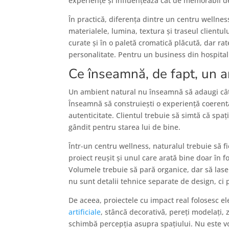
experiențe și influențează cât de memorabil de
În practică, diferența dintre un centru wellnes
materialele, lumina, textura și traseul clientu
curate și în o paletă cromatică plăcută, dar ra
personalitate. Pentru un business din hospital
Ce înseamnă, de fapt, un 
Un ambient natural nu înseamnă să adaugi câte
Înseamnă să construiești o experiență coerentă,
autenticitate. Clientul trebuie să simtă că spaț
gândit pentru starea lui de bine.
Într-un centru wellness, naturalul trebuie să f
proiect reușit și unul care arată bine doar în fo
Volumele trebuie să pară organice, dar să lase l
nu sunt detalii tehnice separate de design, ci p
De aceea, proiectele cu impact real folosesc e
artificiale
, stâncă decorativă, pereți modelați, 
schimbă percepția asupra spațiului. Nu este v