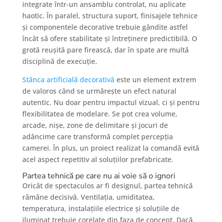
integrate într-un ansamblu controlat, nu aplicate
haotic. În paralel, structura suport, finisajele tehnice
și componentele decorative trebuie gândite astfel
încât să ofere stabilitate și întreținere predictibilă. O
grotă reușită pare firească, dar în spate are multă
disciplină de execuție.
Stânca artificială decorativă
este un element extrem
de valoros când se urmărește un efect natural
autentic. Nu doar pentru impactul vizual, ci și pentru
flexibilitatea de modelare. Se pot crea volume,
arcade, nișe, zone de delimitare și jocuri de
adâncime care transformă complet percepția
camerei. În plus, un proiect realizat la comandă evită
acel aspect repetitiv al soluțiilor prefabricate.
Partea tehnică pe care nu ai voie să o ignori
Oricât de spectaculos ar fi designul, partea tehnică
rămâne decisivă. Ventilația, umiditatea,
temperatura, instalațiile electrice și soluțiile de
iluminat trebuie corelate din faza de concept. Dacă