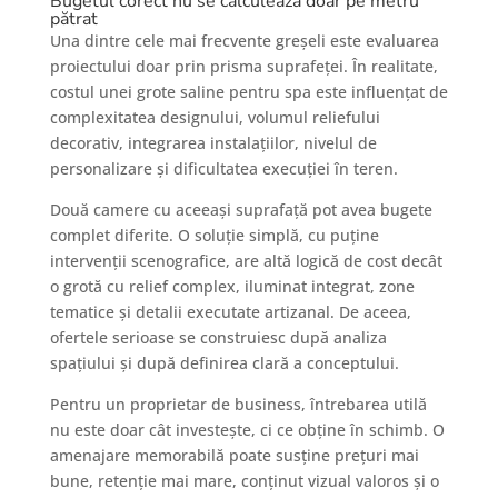
Bugetul corect nu se calculează doar pe metru
pătrat
Una dintre cele mai frecvente greșeli este evaluarea
proiectului doar prin prisma suprafeței. În realitate,
costul unei grote saline pentru spa este influențat de
complexitatea designului, volumul reliefului
decorativ, integrarea instalațiilor, nivelul de
personalizare și dificultatea execuției în teren.
Două camere cu aceeași suprafață pot avea bugete
complet diferite. O soluție simplă, cu puține
intervenții scenografice, are altă logică de cost decât
o grotă cu relief complex, iluminat integrat, zone
tematice și detalii executate artizanal. De aceea,
ofertele serioase se construiesc după analiza
spațiului și după definirea clară a conceptului.
Pentru un proprietar de business, întrebarea utilă
nu este doar cât investește, ci ce obține în schimb. O
amenajare memorabilă poate susține prețuri mai
bune, retenție mai mare, conținut vizual valoros și o