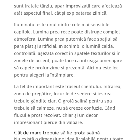
sunt tratate târziu, apar improvizații care afectează
atât aspectul final, cât și exploatarea zilnică.
Iluminatul este unul dintre cele mai sensibile
capitole. Lumina prea rece poate distruge complet
atmosfera. Lumina prea puternică face spațiul să
pară plat și artificial. În schimb, o lumină caldă,
controlată, așezată corect în spatele texturilor și în
zonele de accent, poate face ca întreaga amenajare
să capete profunzime și prezență. Aici nu este loc
pentru alegeri la întâmplare.
La fel de important este traseul clientului. Intrarea,
zona de pregătire, locurile de ședere și ieșirea
trebuie gândite clar. O grotă salină pentru spa
trebuie să calmeze, nu să creeze confuzie. Când
fluxul e prost rezolvat, chiar și un decor
impresionant pierde din valoare.
Cât de mare trebuie să fie grota salină
Nu există o dimensiune ideală valabilă pentru toate