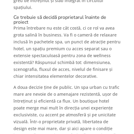
greu de întreținut și slab integrat în circuitul
spațiului.
Ce trebuie să decidă proprietarul înainte de
proiect
Prima întrebare nu este cât costă, ci ce rol va avea
grota salină în business. Va fi o cameră de relaxare
inclusă în pachetele spa, un punct de atracție pentru
hotel, un spațiu premium cu acces separat sau o
extensie spectaculoasă pentru zona de wellness
existentă? Răspunsul schimbă tot: dimensiunea,
scenografia, fluxul de acces, nivelul de finisare și
chiar intensitatea elementelor decorative.
A doua decizie ține de public. Un spa urban cu trafic
mare are nevoie de o amenajare rezistentă, ușor de
întreținut și eficientă ca flux. Un boutique hotel
poate merge mai mult în direcția unei experiențe
exclusiviste, cu accent pe atmosferă și pe unicitate
vizuală. Într-o proprietate privată, libertatea de
design este mai mare, dar și aici apare o condiție