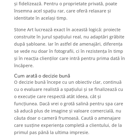
și fidelizează. Pentru o proprietate privată, poate
însemna acel spațiu rar, care oferă relaxare și
identitate în același timp.
Stone Art lucrează exact în această logică: proiecte
construite în jurul spațiului real, nu adaptări grăbite
după șabloane. Iar în astfel de amenajări, diferența
se vede nu doar în fotografii, ci în rezistența în timp
și în reacția clienților care intră pentru prima dată în
încăpere.
Cum arată o decizie bună
O decizie bună începe cu un obiectiv clar, continuă
cu o evaluare realistă a spațiului și se finalizează cu
o execuție care respectă atât ideea, cât și
funcțiunea. Dacă vrei o grotă salină pentru spa care
să aducă plus de imagine și valoare comercială, nu
căuta doar o cameră frumoasă. Caută o amenajare
care susține experiența completă a clientului, de la
primul pas până la ultima impresie.