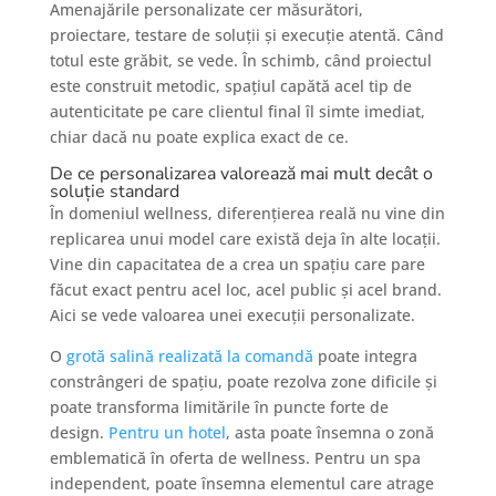
Amenajările personalizate cer măsurători,
proiectare, testare de soluții și execuție atentă. Când
totul este grăbit, se vede. În schimb, când proiectul
este construit metodic, spațiul capătă acel tip de
autenticitate pe care clientul final îl simte imediat,
chiar dacă nu poate explica exact de ce.
De ce personalizarea valorează mai mult decât o
soluție standard
În domeniul wellness, diferențierea reală nu vine din
replicarea unui model care există deja în alte locații.
Vine din capacitatea de a crea un spațiu care pare
făcut exact pentru acel loc, acel public și acel brand.
Aici se vede valoarea unei execuții personalizate.
O
grotă salină realizată la comandă
poate integra
constrângeri de spațiu, poate rezolva zone dificile și
poate transforma limitările în puncte forte de
design.
Pentru un hotel
, asta poate însemna o zonă
emblematică în oferta de wellness. Pentru un spa
independent, poate însemna elementul care atrage