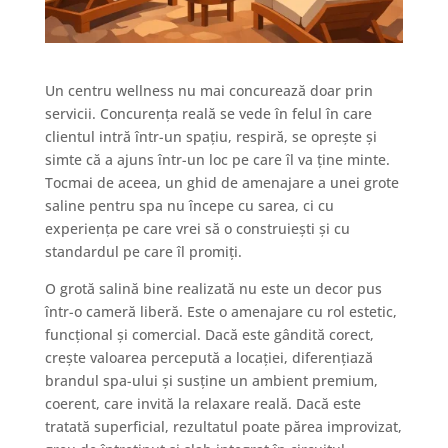
Un centru wellness nu mai concurează doar prin
servicii. Concurența reală se vede în felul în care
clientul intră într-un spațiu, respiră, se oprește și
simte că a ajuns într-un loc pe care îl va ține minte.
Tocmai de aceea, un ghid de amenajare a unei grote
saline pentru spa nu începe cu sarea, ci cu
experiența pe care vrei să o construiești și cu
standardul pe care îl promiți.
O grotă salină bine realizată nu este un decor pus
într-o cameră liberă. Este o amenajare cu rol estetic,
funcțional și comercial. Dacă este gândită corect,
crește valoarea percepută a locației, diferențiază
brandul spa-ului și susține un ambient premium,
coerent, care invită la relaxare reală. Dacă este
tratată superficial, rezultatul poate părea improvizat,