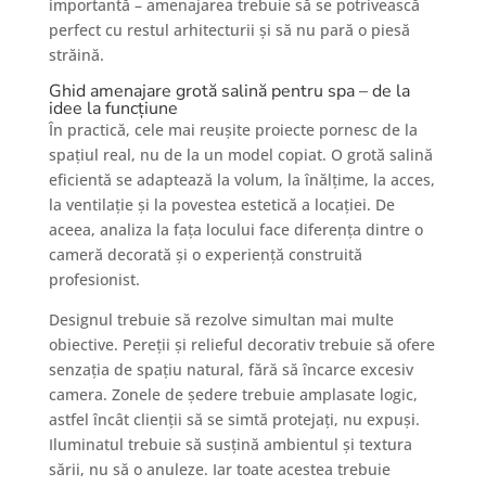
importantă – amenajarea trebuie să se potrivească
perfect cu restul arhitecturii și să nu pară o piesă
străină.
Ghid amenajare grotă salină pentru spa – de la
idee la funcțiune
În practică, cele mai reușite proiecte pornesc de la
spațiul real, nu de la un model copiat. O grotă salină
eficientă se adaptează la volum, la înălțime, la acces,
la ventilație și la povestea estetică a locației. De
aceea, analiza la fața locului face diferența dintre o
cameră decorată și o experiență construită
profesionist.
Designul trebuie să rezolve simultan mai multe
obiective. Pereții și relieful decorativ trebuie să ofere
senzația de spațiu natural, fără să încarce excesiv
camera. Zonele de ședere trebuie amplasate logic,
astfel încât clienții să se simtă protejați, nu expuși.
Iluminatul trebuie să susțină ambientul și textura
sării, nu să o anuleze. Iar toate acestea trebuie