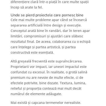
diferențiere clară într-o piață în care multe spații
încep să arate la fel.
Unde se pierd proiectele care pornesc bine
Cele mai multe probleme apar când se încearcă
separarea artificială între design și execuție.
Conceptul arată bine în randări, dar în teren apar
limitări, compromisuri și ajustări care slăbesc
rezultatul final. De aceea, colaborarea cu o echipă
care înțelege și partea artistică, și partea
constructivă este esențială.
Altă greșeală frecventă este supraîncărcarea.
Proprietarii vor impact, iar uneori impactul este
confundat cu excesul. În realitate, o grotă salină
premium nu are nevoie de multe efecte, ci de
efectele potrivite, bine dozate. Textura, lumina,
relieful și proporția contează mai mult decât
numărul de elemente adăugate.
Mai există și capcana termenelor nerealiste.