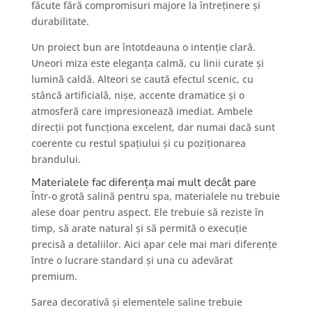
făcute fără compromisuri majore la întreținere și
durabilitate.
Un proiect bun are întotdeauna o intenție clară.
Uneori miza este eleganța calmă, cu linii curate și
lumină caldă. Alteori se caută efectul scenic, cu
stâncă artificială, nișe, accente dramatice și o
atmosferă care impresionează imediat. Ambele
direcții pot funcționa excelent, dar numai dacă sunt
coerente cu restul spațiului și cu poziționarea
brandului.
Materialele fac diferența mai mult decât pare
Într-o grotă salină pentru spa, materialele nu trebuie
alese doar pentru aspect. Ele trebuie să reziste în
timp, să arate natural și să permită o execuție
precisă a detaliilor. Aici apar cele mai mari diferențe
între o lucrare standard și una cu adevărat
premium.
Sarea decorativă și elementele saline trebuie