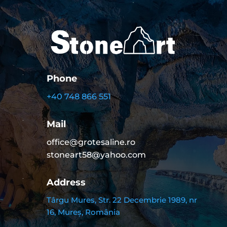
Phone
+40 748 866 551
Mail
office@grotesaline.ro
stoneart58@yahoo.com
Address
Târgu Mures, Str. 22 Decembrie 1989, nr
16, Mureș, România