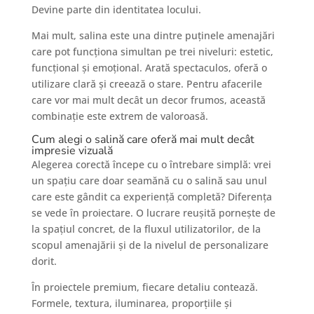
Devine parte din identitatea locului.
Mai mult, salina este una dintre puținele amenajări
care pot funcționa simultan pe trei niveluri: estetic,
funcțional și emoțional. Arată spectaculos, oferă o
utilizare clară și creează o stare. Pentru afacerile
care vor mai mult decât un decor frumos, această
combinație este extrem de valoroasă.
Cum alegi o salină care oferă mai mult decât
impresie vizuală
Alegerea corectă începe cu o întrebare simplă: vrei
un spațiu care doar seamănă cu o salină sau unul
care este gândit ca experiență completă? Diferența
se vede în proiectare. O lucrare reușită pornește de
la spațiul concret, de la fluxul utilizatorilor, de la
scopul amenajării și de la nivelul de personalizare
dorit.
În proiectele premium, fiecare detaliu contează.
Formele, textura, iluminarea, proporțiile și