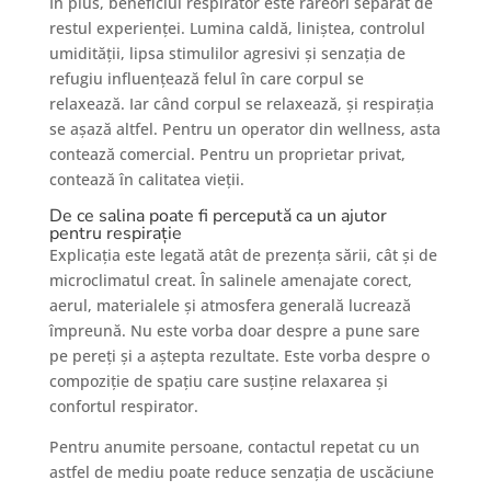
În plus, beneficiul respirator este rareori separat de
restul experienței. Lumina caldă, liniștea, controlul
umidității, lipsa stimulilor agresivi și senzația de
refugiu influențează felul în care corpul se
relaxează. Iar când corpul se relaxează, și respirația
se așază altfel. Pentru un operator din wellness, asta
contează comercial. Pentru un proprietar privat,
contează în calitatea vieții.
De ce salina poate fi percepută ca un ajutor
pentru respirație
Explicația este legată atât de prezența sării, cât și de
microclimatul creat. În salinele amenajate corect,
aerul, materialele și atmosfera generală lucrează
împreună. Nu este vorba doar despre a pune sare
pe pereți și a aștepta rezultate. Este vorba despre o
compoziție de spațiu care susține relaxarea și
confortul respirator.
Pentru anumite persoane, contactul repetat cu un
astfel de mediu poate reduce senzația de uscăciune