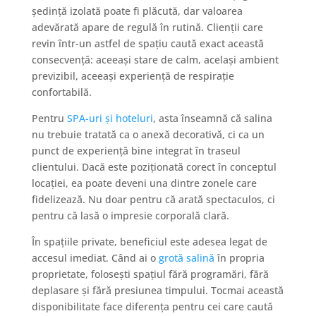
ședință izolată poate fi plăcută, dar valoarea
adevărată apare de regulă în rutină. Clienții care
revin într-un astfel de spațiu caută exact această
consecvență: aceeași stare de calm, același ambient
previzibil, aceeași experiență de respirație
confortabilă.
Pentru
SPA-uri și hoteluri
, asta înseamnă că salina
nu trebuie tratată ca o anexă decorativă, ci ca un
punct de experiență bine integrat în traseul
clientului. Dacă este poziționată corect în conceptul
locației, ea poate deveni una dintre zonele care
fidelizează. Nu doar pentru că arată spectaculos, ci
pentru că lasă o impresie corporală clară.
În spațiile private, beneficiul este adesea legat de
accesul imediat. Când ai o
grotă salină
în propria
proprietate, folosești spațiul fără programări, fără
deplasare și fără presiunea timpului. Tocmai această
disponibilitate face diferența pentru cei care caută