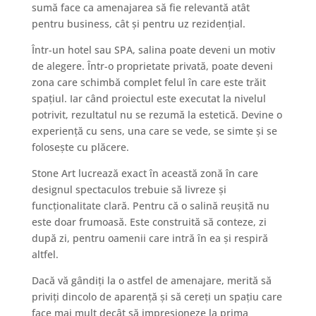
sumă face ca amenajarea să fie relevantă atât
pentru business, cât și pentru uz rezidențial.
Într-un hotel sau SPA, salina poate deveni un motiv
de alegere. Într-o proprietate privată, poate deveni
zona care schimbă complet felul în care este trăit
spațiul. Iar când proiectul este executat la nivelul
potrivit, rezultatul nu se rezumă la estetică. Devine o
experiență cu sens, una care se vede, se simte și se
folosește cu plăcere.
Stone Art lucrează exact în această zonă în care
designul spectaculos trebuie să livreze și
funcționalitate clară. Pentru că o salină reușită nu
este doar frumoasă. Este construită să conteze, zi
după zi, pentru oamenii care intră în ea și respiră
altfel.
Dacă vă gândiți la o astfel de amenajare, merită să
priviți dincolo de aparență și să cereți un spațiu care
face mai mult decât să impresioneze la prima