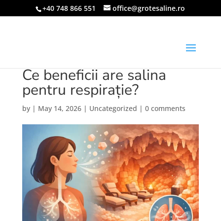
+40 748 866 551
office@grotesaline.ro
Ce beneficii are salina
pentru respirație?
by
|
May 14, 2026
|
Uncategorized
|
0 comments