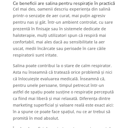
Ce beneficii are salina pentru respirație în practică
Cel mai des, oamenii descriu experiența din salină
printr-o senzație de aer curat, mai puțin agresiv
pentru nas și gât. Într-un ambient controlat, cu sare
prezentă în finisaje sau în sistemele dedicate de
haloterapie, mulți utilizatori spun că respiră mai
confortabil, mai ales dacă au sensibilitate la aer
uscat, medii încărcate sau perioade în care căile
respiratorii sunt iritate.
Salina poate contribui la o stare de calm respirator.
Asta nu înseamnă că tratează orice problemă și nici
că înlocuiește evaluarea medicală. Înseamnă că,
pentru unele persoane, timpul petrecut într-un
astfel de spațiu poate susține o respirație percepută
ca fiind mai liberă și mai relaxată. Diferența dintre
marketing superficial și valoare reală este exact aici:
în a spune ce poate face spațiul, nu ce ar trebui să
promită în mod absolut.