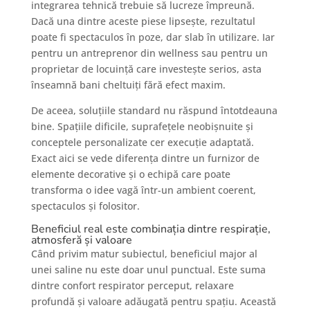
integrarea tehnică trebuie să lucreze împreună.
Dacă una dintre aceste piese lipsește, rezultatul
poate fi spectaculos în poze, dar slab în utilizare. Iar
pentru un antreprenor din wellness sau pentru un
proprietar de locuință care investește serios, asta
înseamnă bani cheltuiți fără efect maxim.
De aceea, soluțiile standard nu răspund întotdeauna
bine. Spațiile dificile, suprafețele neobișnuite și
conceptele personalizate cer execuție adaptată.
Exact aici se vede diferența dintre un furnizor de
elemente decorative și o echipă care poate
transforma o idee vagă într-un ambient coerent,
spectaculos și folositor.
Beneficiul real este combinația dintre respirație,
atmosferă și valoare
Când privim matur subiectul, beneficiul major al
unei saline nu este doar unul punctual. Este suma
dintre confort respirator perceput, relaxare
profundă și valoare adăugată pentru spațiu. Această