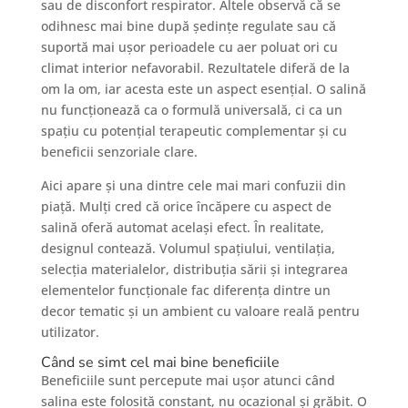
sau de disconfort respirator. Altele observă că se
odihnesc mai bine după ședințe regulate sau că
suportă mai ușor perioadele cu aer poluat ori cu
climat interior nefavorabil. Rezultatele diferă de la
om la om, iar acesta este un aspect esențial. O salină
nu funcționează ca o formulă universală, ci ca un
spațiu cu potențial terapeutic complementar și cu
beneficii senzoriale clare.
Aici apare și una dintre cele mai mari confuzii din
piață. Mulți cred că orice încăpere cu aspect de
salină oferă automat același efect. În realitate,
designul contează. Volumul spațiului, ventilația,
selecția materialelor, distribuția sării și integrarea
elementelor funcționale fac diferența dintre un
decor tematic și un ambient cu valoare reală pentru
utilizator.
Când se simt cel mai bine beneficiile
Beneficiile sunt percepute mai ușor atunci când
salina este folosită constant, nu ocazional și grăbit. O