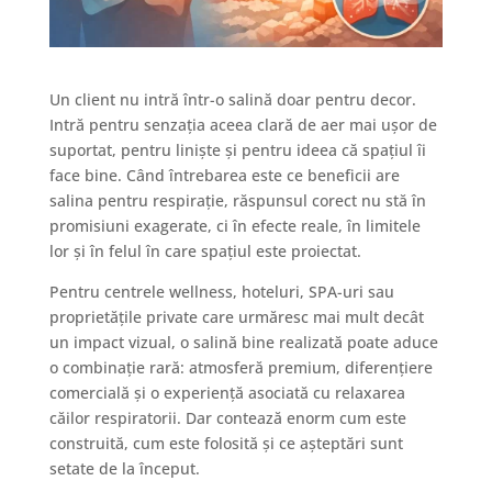
Un client nu intră într-o salină doar pentru decor.
Intră pentru senzația aceea clară de aer mai ușor de
suportat, pentru liniște și pentru ideea că spațiul îi
face bine. Când întrebarea este ce beneficii are
salina pentru respirație, răspunsul corect nu stă în
promisiuni exagerate, ci în efecte reale, în limitele
lor și în felul în care spațiul este proiectat.
Pentru centrele wellness, hoteluri, SPA-uri sau
proprietățile private care urmăresc mai mult decât
un impact vizual, o salină bine realizată poate aduce
o combinație rară: atmosferă premium, diferențiere
comercială și o experiență asociată cu relaxarea
căilor respiratorii. Dar contează enorm cum este
construită, cum este folosită și ce așteptări sunt
setate de la început.