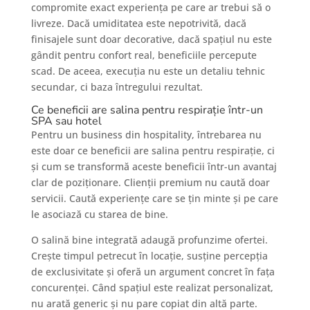
compromite exact experiența pe care ar trebui să o
livreze. Dacă umiditatea este nepotrivită, dacă
finisajele sunt doar decorative, dacă spațiul nu este
gândit pentru confort real, beneficiile percepute
scad. De aceea, execuția nu este un detaliu tehnic
secundar, ci baza întregului rezultat.
Ce beneficii are salina pentru respirație într-un
SPA sau hotel
Pentru un business din hospitality, întrebarea nu
este doar ce beneficii are salina pentru respirație, ci
și cum se transformă aceste beneficii într-un avantaj
clar de poziționare. Clienții premium nu caută doar
servicii. Caută experiențe care se țin minte și pe care
le asociază cu starea de bine.
O salină bine integrată adaugă profunzime ofertei.
Crește timpul petrecut în locație, susține percepția
de exclusivitate și oferă un argument concret în fața
concurenței. Când spațiul este realizat personalizat,
nu arată generic și nu pare copiat din altă parte.