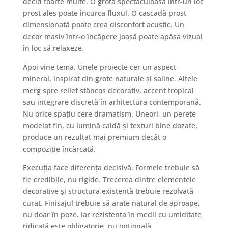
decid foarte multe. O grotă spectaculoasă într-un loc
prost ales poate încurca fluxul. O cascadă prost
dimensionată poate crea disconfort acustic. Un
decor masiv într-o încăpere joasă poate apăsa vizual
în loc să relaxeze.
Apoi vine tema. Unele proiecte cer un aspect
mineral, inspirat din grote naturale și saline. Altele
merg spre relief stâncos decorativ, accent tropical
sau integrare discretă în arhitectura contemporană.
Nu orice spațiu cere dramatism. Uneori, un perete
modelat fin, cu lumină caldă și texturi bine dozate,
produce un rezultat mai premium decât o
compoziție încărcată.
Execuția face diferența decisivă. Formele trebuie să
fie credibile, nu rigide. Trecerea dintre elementele
decorative și structura existentă trebuie rezolvată
curat. Finisajul trebuie să arate natural de aproape,
nu doar în poze. Iar rezistența în medii cu umiditate
ridicată este obligatorie, nu opțională.