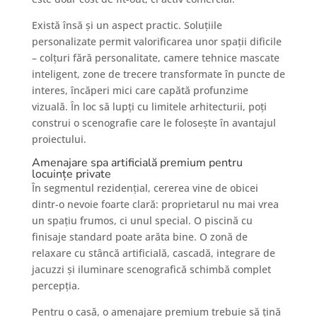
Există însă și un aspect practic. Soluțiile
personalizate permit valorificarea unor spații dificile
– colțuri fără personalitate, camere tehnice mascate
inteligent, zone de trecere transformate în puncte de
interes, încăperi mici care capătă profunzime
vizuală. În loc să lupți cu limitele arhitecturii, poți
construi o scenografie care le folosește în avantajul
proiectului.
Amenajare spa artificială premium pentru
locuințe private
În segmentul rezidențial, cererea vine de obicei
dintr-o nevoie foarte clară: proprietarul nu mai vrea
un spațiu frumos, ci unul special. O piscină cu
finisaje standard poate arăta bine. O zonă de
relaxare cu stâncă artificială, cascadă, integrare de
jacuzzi și iluminare scenografică schimbă complet
percepția.
Pentru o casă, o amenajare premium trebuie să țină