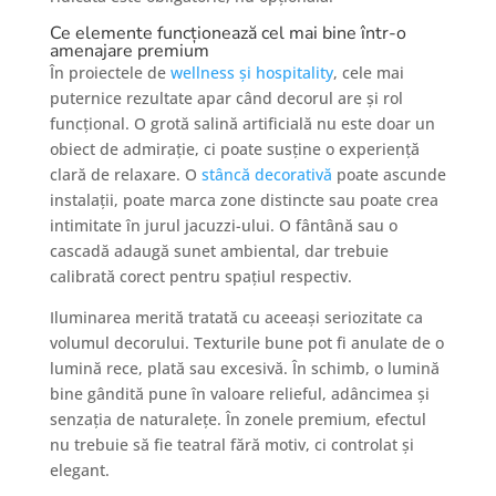
Ce elemente funcționează cel mai bine într-o
amenajare premium
În proiectele de
wellness și hospitality
, cele mai
puternice rezultate apar când decorul are și rol
funcțional. O grotă salină artificială nu este doar un
obiect de admirație, ci poate susține o experiență
clară de relaxare. O
stâncă decorativă
poate ascunde
instalații, poate marca zone distincte sau poate crea
intimitate în jurul jacuzzi-ului. O fântână sau o
cascadă adaugă sunet ambiental, dar trebuie
calibrată corect pentru spațiul respectiv.
Iluminarea merită tratată cu aceeași seriozitate ca
volumul decorului. Texturile bune pot fi anulate de o
lumină rece, plată sau excesivă. În schimb, o lumină
bine gândită pune în valoare relieful, adâncimea și
senzația de naturalețe. În zonele premium, efectul
nu trebuie să fie teatral fără motiv, ci controlat și
elegant.