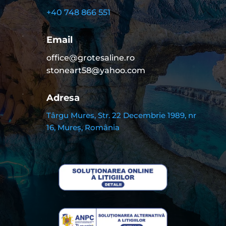
+40 748 866 551
Email
office@grotesaline.ro
stoneart58@yahoo.com
Adresa
Târgu Mures, Str. 22 Decembrie 1989, nr
16, Mureș, România