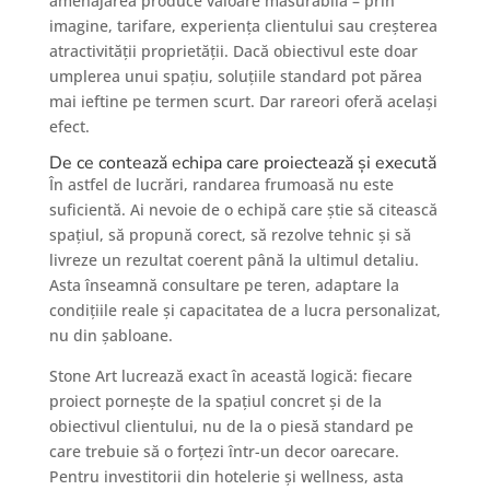
amenajarea produce valoare măsurabilă – prin
imagine, tarifare, experiența clientului sau creșterea
atractivității proprietății. Dacă obiectivul este doar
umplerea unui spațiu, soluțiile standard pot părea
mai ieftine pe termen scurt. Dar rareori oferă același
efect.
De ce contează echipa care proiectează și execută
În astfel de lucrări, randarea frumoasă nu este
suficientă. Ai nevoie de o echipă care știe să citească
spațiul, să propună corect, să rezolve tehnic și să
livreze un rezultat coerent până la ultimul detaliu.
Asta înseamnă consultare pe teren, adaptare la
condițiile reale și capacitatea de a lucra personalizat,
nu din șabloane.
Stone Art lucrează exact în această logică: fiecare
proiect pornește de la spațiul concret și de la
obiectivul clientului, nu de la o piesă standard pe
care trebuie să o forțezi într-un decor oarecare.
Pentru investitorii din hotelerie și wellness, asta