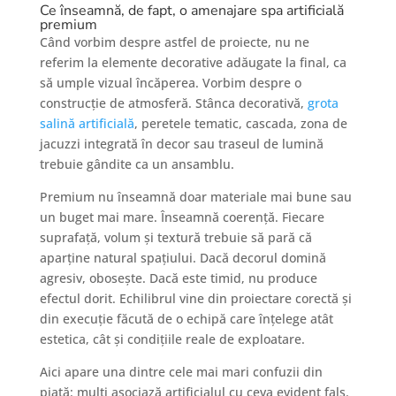
Ce înseamnă, de fapt, o amenajare spa artificială
premium
Când vorbim despre astfel de proiecte, nu ne
referim la elemente decorative adăugate la final, ca
să umple vizual încăperea. Vorbim despre o
construcție de atmosferă. Stânca decorativă,
grota
salină artificială
, peretele tematic, cascada, zona de
jacuzzi integrată în decor sau traseul de lumină
trebuie gândite ca un ansamblu.
Premium nu înseamnă doar materiale mai bune sau
un buget mai mare. Înseamnă coerență. Fiecare
suprafață, volum și textură trebuie să pară că
aparține natural spațiului. Dacă decorul domină
agresiv, obosește. Dacă este timid, nu produce
efectul dorit. Echilibrul vine din proiectare corectă și
din execuție făcută de o echipă care înțelege atât
estetica, cât și condițiile reale de exploatare.
Aici apare una dintre cele mai mari confuzii din
piață: mulți asociază artificialul cu ceva evident fals.