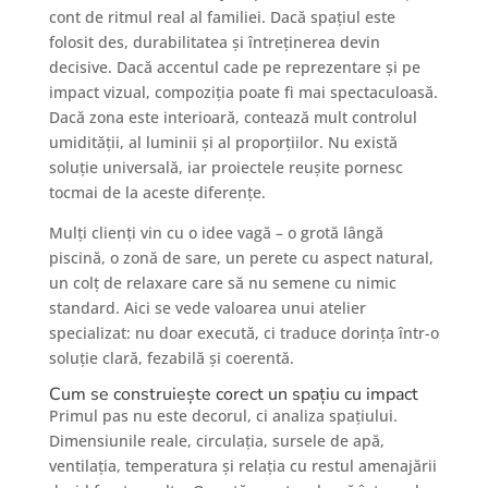
cont de ritmul real al familiei. Dacă spațiul este
folosit des, durabilitatea și întreținerea devin
decisive. Dacă accentul cade pe reprezentare și pe
impact vizual, compoziția poate fi mai spectaculoasă.
Dacă zona este interioară, contează mult controlul
umidității, al luminii și al proporțiilor. Nu există
soluție universală, iar proiectele reușite pornesc
tocmai de la aceste diferențe.
Mulți clienți vin cu o idee vagă – o grotă lângă
piscină, o zonă de sare, un perete cu aspect natural,
un colț de relaxare care să nu semene cu nimic
standard. Aici se vede valoarea unui atelier
specializat: nu doar execută, ci traduce dorința într-o
soluție clară, fezabilă și coerentă.
Cum se construiește corect un spațiu cu impact
Primul pas nu este decorul, ci analiza spațiului.
Dimensiunile reale, circulația, sursele de apă,
ventilația, temperatura și relația cu restul amenajării