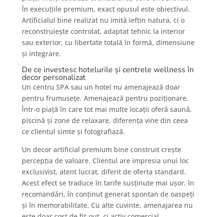
În execuțiile premium, exact opusul este obiectivul.
Artificialul bine realizat nu imită ieftin natura, ci o
reconstruiește controlat, adaptat tehnic la interior
sau exterior, cu libertate totală în formă, dimensiune
și integrare.
De ce investesc hotelurile și centrele wellness în
decor personalizat
Un centru SPA sau un hotel nu amenajează doar
pentru frumusețe. Amenajează pentru poziționare.
Într-o piață în care tot mai multe locații oferă saună,
piscină și zone de relaxare, diferența vine din ceea
ce clientul simte și fotografiază.
Un decor artificial premium bine construit crește
percepția de valoare. Clientul are impresia unui loc
exclusivist, atent lucrat, diferit de oferta standard.
Acest efect se traduce în tarife susținute mai ușor, în
recomandări, în conținut generat spontan de oaspeți
și în memorabilitate. Cu alte cuvinte, amenajarea nu
este doar cost de fit-out, ci activ comercial.