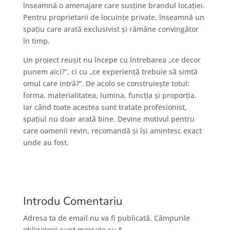
înseamnă o amenajare care susține brandul locației.
Pentru proprietarii de locuințe private, înseamnă un
spațiu care arată exclusivist și rămâne convingător
în timp.
Un proiect reușit nu începe cu întrebarea „ce decor
punem aici?”, ci cu „ce experiență trebuie să simtă
omul care intră?”. De acolo se construiește totul:
forma, materialitatea, lumina, funcția și proporția.
Iar când toate acestea sunt tratate profesionist,
spațiul nu doar arată bine. Devine motivul pentru
care oamenii revin, recomandă și își amintesc exact
unde au fost.
Introdu Comentariu
Adresa ta de email nu va fi publicată.
Câmpurile
obligatorii sunt marcate cu
*