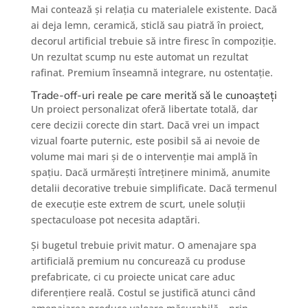
Mai contează și relația cu materialele existente. Dacă
ai deja lemn, ceramică, sticlă sau piatră în proiect,
decorul artificial trebuie să intre firesc în compoziție.
Un rezultat scump nu este automat un rezultat
rafinat. Premium înseamnă integrare, nu ostentație.
Trade-off-uri reale pe care merită să le cunoașteți
Un proiect personalizat oferă libertate totală, dar
cere decizii corecte din start. Dacă vrei un impact
vizual foarte puternic, este posibil să ai nevoie de
volume mai mari și de o intervenție mai amplă în
spațiu. Dacă urmărești întreținere minimă, anumite
detalii decorative trebuie simplificate. Dacă termenul
de execuție este extrem de scurt, unele soluții
spectaculoase pot necesita adaptări.
Și bugetul trebuie privit matur. O amenajare spa
artificială premium nu concurează cu produse
prefabricate, ci cu proiecte unicat care aduc
diferențiere reală. Costul se justifică atunci când